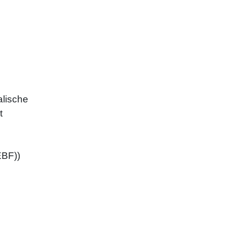
alische
t
BF))