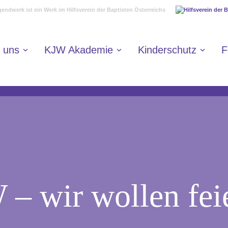
endwerk ist ein Werk im Hilfsverein der Baptisten Österreichs
 uns
KJW Akademie
Kinderschutz
F
 – wir wollen fei